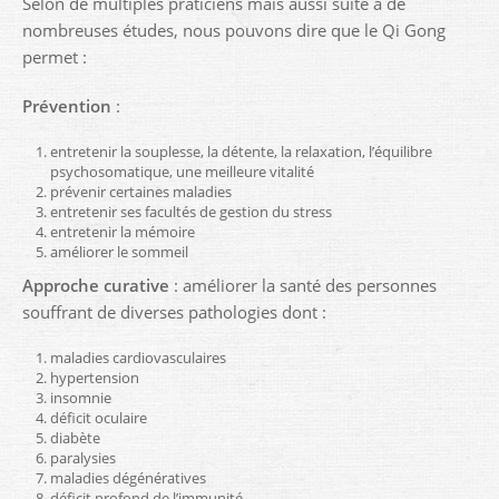
Selon de multiples praticiens mais aussi suite à de
nombreuses études, nous pouvons dire que le Qi Gong
permet :
Prévention
:
entretenir la souplesse, la détente, la relaxation, l’équilibre
psychosomatique, une meilleure vitalité
prévenir certaines maladies
entretenir ses facultés de gestion du stress
entretenir la mémoire
améliorer le sommeil
Approche curative
: améliorer la santé des personnes
souffrant de diverses pathologies dont :
maladies cardiovasculaires
hypertension
insomnie
déficit oculaire
diabète
paralysies
maladies dégénératives
déficit profond de l’immunité